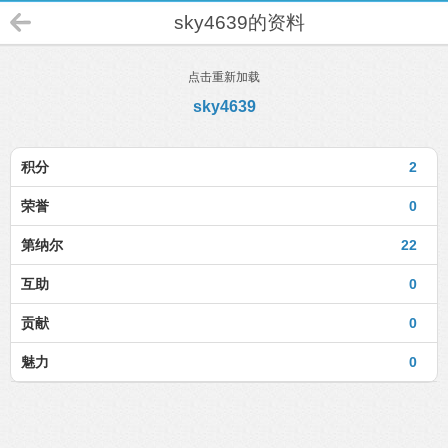
sky4639的资料
点击重新加载
sky4639
积分
2
荣誉
0
第纳尔
22
互助
0
贡献
0
魅力
0