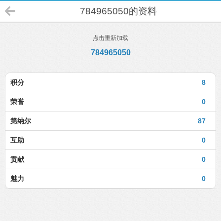
784965050的资料
点击重新加载
784965050
积分
8
荣誉
0
第纳尔
87
互助
0
贡献
0
魅力
0