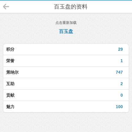
百玉盘的资料
点击重新加载
百玉盘
积分
29
荣誉
1
第纳尔
747
互助
2
贡献
0
魅力
100