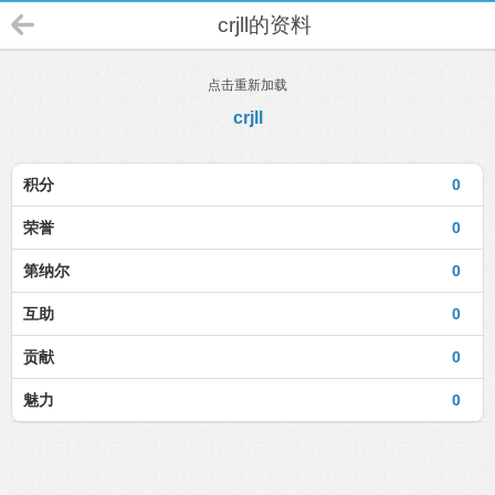
crjll的资料
点击重新加载
crjll
积分
0
荣誉
0
第纳尔
0
互助
0
贡献
0
魅力
0