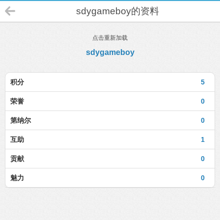
sdygameboy的资料
点击重新加载
sdygameboy
积分
5
荣誉
0
第纳尔
0
互助
1
贡献
0
魅力
0