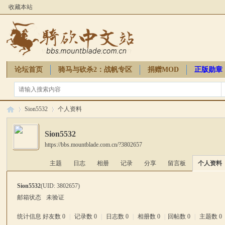
收藏本站
论坛首页
骑马与砍杀2：战帆专区
捐赠MOD
正版勋章
骑砍周边
Sion5532
个人资料
Sion5532
https://bbs.mountblade.com.cn/?3802657
骑
›
›
主题
日志
相册
记录
分享
留言板
个人资料
Sion5532
(UID: 3802657)
邮箱状态
未验证
统计信息
好友数 0
|
记录数 0
|
日志数 0
|
相册数 0
|
回帖数 0
|
主题数 0