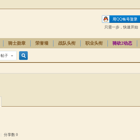
只需一步，快速开始
骑士勋章
荣誉墙
战队头衔
职业头衔
骑砍2动态
帖子
搜
索
|
分享数 0