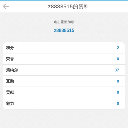
z8888515的资料
点击重新加载
z8888515
积分
2
荣誉
0
第纳尔
37
互助
0
贡献
0
魅力
0