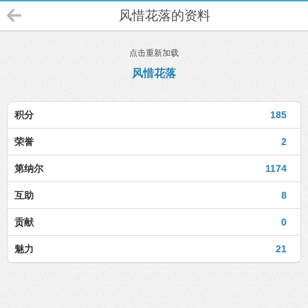
风惜花落的资料
点击重新加载
风惜花落
积分
185
荣誉
2
第纳尔
1174
互助
8
贡献
0
魅力
21