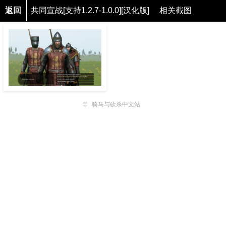
返回
共同宣战[支持1.2.7-1.0.0][汉化版]
相关截图
©
骑马与砍杀中文站