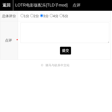
返回
LOTR电影版配乐[TLD子mod]
点评
总体评分
1分
2分
3分
4分
5分
点评
*
提交
©
骑马与砍杀中文站