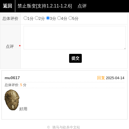
返回
禁止叛变[支持1.2.11-1.2.6]
点评
总体评价
1分
2分
3分
4分
5分
点评
*
提交
mu0617
回复
2025-04-14
总体评价:
5
分
好用
©
骑马与砍杀中文站