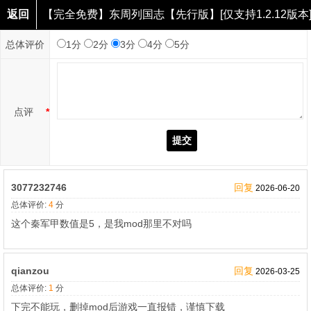
返回
【完全免费】东周列国志【先行版】[仅支持1.2.12版本
点评
总体评价
1分
2分
3分
4分
5分
点评
*
提交
3077232746
回复
2026-06-20
总体评价:
4
分
这个秦军甲数值是5，是我mod那里不对吗
qianzou
回复
2026-03-25
总体评价:
1
分
下完不能玩，删掉mod后游戏一直报错，谨慎下载