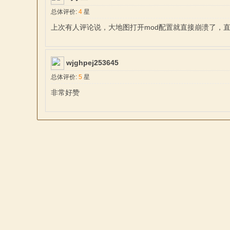
总体评价:
4
星
上次有人评论说，大地图打开mod配置就直接崩溃了，
wjghpej253645
总体评价:
5
星
非常好赞
与
砍