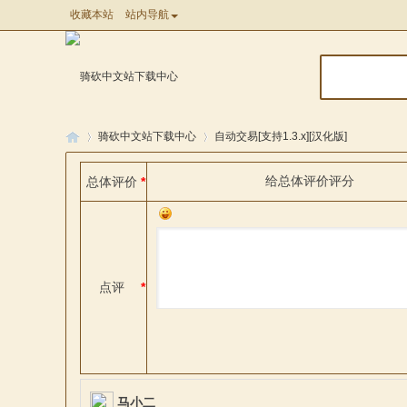
收藏本站
站内导航
骑砍中文站下载中心
自动交易[支持1.3.x][汉化版]
给
总体评价
评分
总体评价
*
骑
»
»
点评
*
马
马小二