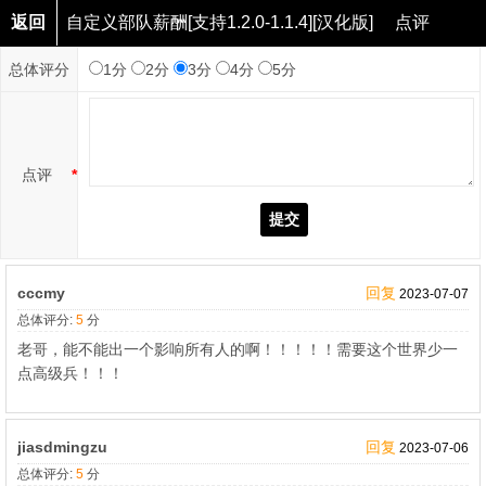
返回
自定义部队薪酬[支持1.2.0-1.1.4][汉化版]
点评
总体评分
1分
2分
3分
4分
5分
点评
*
提交
cccmy
回复
2023-07-07
总体评分:
5
分
老哥，能不能出一个影响所有人的啊！！！！！需要这个世界少一
点高级兵！！！
jiasdmingzu
回复
2023-07-06
总体评分:
5
分