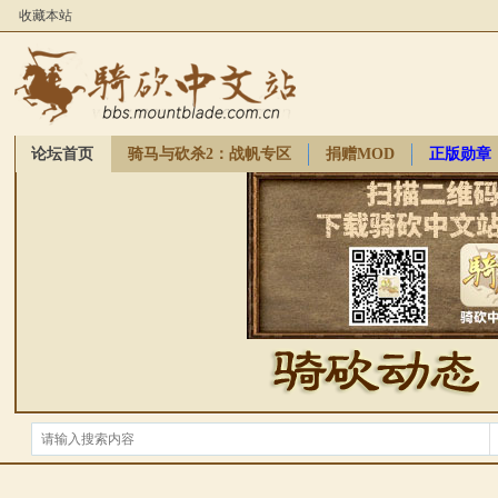
收藏本站
论坛首页
骑马与砍杀2：战帆专区
捐赠MOD
正版勋章
骑砍周边