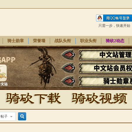
只需一步，快速开始
骑士勋章
荣誉墙
战队头衔
职业头衔
骑砍2动态
帖子
搜