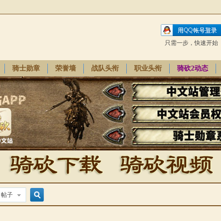
只需一步，快速开始
骑士勋章
荣誉墙
战队头衔
职业头衔
骑砍2动态
帖子
搜