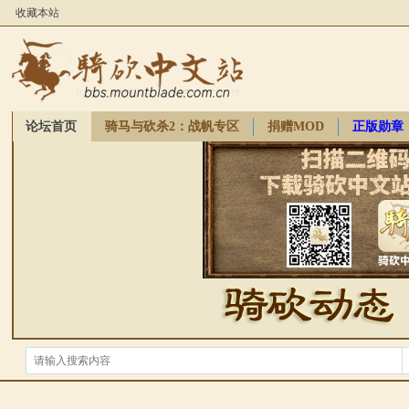
收藏本站
论坛首页
骑马与砍杀2：战帆专区
捐赠MOD
正版勋章
骑砍周边