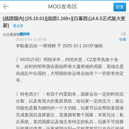
MOD发布区
回复
[战团国内] [25.10.01][战团1.168+][日暮西山4.6.5正式版大更
新]
看全部
一尾锦鲤
1楼
点击重新加载
2019-5-24 21:05:40
收藏
本帖最后由 一尾锦鲤 于 2025-10-1 10:09 编辑
〖MOD介绍〗明朝末年，内忧外患，CZ皇帝执政十余
年，此时的明帝国在面临即将大厦将倾的局面，英雄总是
在战乱中出现的，大明朝的命运将会如何？一切皆有你定
夺。
〖特色简介〗：有四个内置剧本，国家会在一定的时间后
分裂，以及有强大的复辟系统，给玩家一定的压力；篡位
功能也是最为独特的一个大功能，玩家可以在帮助复国者
完成复国后选择篡位，直接拥有整个国家，丰富玩法；私
兵系统，某些国家以及领主有特定的私兵，玩家不可招募
只能通过俘虏：玩家威望达到一定程度将可以在自己的城