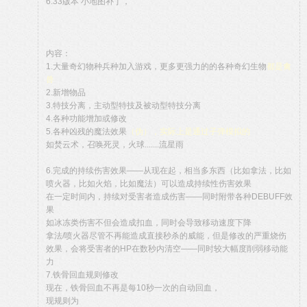
6.33版本 小地图补丁，
内容：
1.大量奇幻物种兵种加入游戏，更多更强力的的各种奇幻生物
都是禽
兽
2.新增物品
3.特技分离，主动型特技及被动型特技分离
4.各种功能增加或修改
5.各种凶残的魔法效果
（伪），实际上是通过子弹模拟的
如焚云术，召唤死灵，火球.......流星雨
6.完成的持续伤害效果——从现在起，相当多东西（比如拿法，比如
喷火器，比如火焰，比如魔法）可以造成持续性伤害效果
在一定时间内，持续对受害者造成伤害——同时附带各种DEBUFF效
果
如冰冻类伤害不但会造成扣血，同时会导致移动速度下降
拿法/喷火器尽管不再能造成直接秒杀的威能，但是修改的严重烧伤
效果，会将受害者的HP在数秒内清空——同时较大幅度削弱移动能
力
7.铁骨回血规则修改
现在，铁骨回血不再是每10秒一次的自动回血，
现规则为