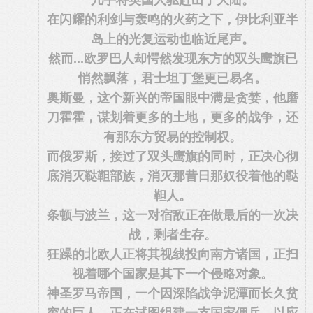
几乎将英国人驱赶出了大陆。
在闪耀的利剑与轰鸣的火药之下，伊比利亚半
岛上的光复运动也临近尾声。
然而...欧罗巴人却愕然发现东方的双头鹰旗已
悄然飘落，君士坦丁堡更已易名。
奥斯曼，这个新兴的帝国眼中满是贪婪，他磨
刀霍霍，谋划着更多的土地，更多的战争，还
有那东方贸易的控制权。
而俄罗斯，接过了双头鹰旗的同时，正决心彻
底消灭鞑靼部族，消灭那昔日那奴役着他的鞑
靼人。
条顿与波兰，这一对宿敌正在做最后的一次决
战，剩者生存。
狂躁的北欧人正将其视线投向南方诸国，正扫
视着哪个国家是其下一个侵略对象。
神圣罗马帝国，一个因深陷战争泥潭而长久贫