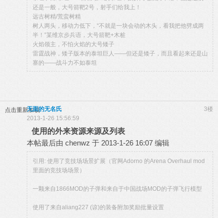
还是一般，大号箭靶2号，射手们给我上！
远古树精/荒蛮树精
树人两头，移动力低下，“不就是一块会动的木头，看我把他劈成两
半！”某维京步兵语，大号箭靶+木桩
火焰领主，不怕火焰的大号矮子
雷霆战神，矮子版本的泰坦巨人——但还是矮子，而且看起来还是山
寨的——战斗力不如泰坦
无面的无名氏
3楼
点击重新加载
2013-1-26 15:56:59
使用的外来资源来源及列表
本帖最后由 chenwz 于 2013-1-26 16:07 编辑
引用: 使用了竞技场场景扩展（官网Adorno 的Arena Overhaul mod
里面的竞技场场景）
一颗来自1866MOD的子弹和来自于中国战场MOD的子弹飞行模型
使用了来自aliang227 (谅)的装备附加奖励批量设置