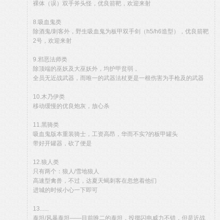
裸体（误）双手斧头怪，优良箭靶，欢迎来射
8.吸血鬼类
除酒鬼/刺客外，野生吸血鬼为板甲双手剑（h5/h6造型），优良箭靶
2号，欢迎来射
9.邪恶法师类
除顶端的巫妖及大巫妖外，均护甲贫弱，
全员无近战武器，而唯一的武器法杖更是一根伤害为手枪及的武器
10.木乃伊类
移动缓慢的优良炮灰，放心杀
11.黑骑类
吸血鬼版本重装骑士，工资高昂，华而不实?的板甲罐头
带好开罐器，砍了便是
12.狼人类
只有两个：狼人/雪地狼人
高速型禽兽，不过，达夏天蝎刺客在忽悠着他们
进城的时候小心一下即可
13......
泰坦/风暴泰坦——目前唯二的泰坦，投掷闪电威力不错，但是近战