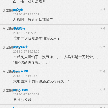
占一楼，这可是经典
mr冰奧
18楼
点击重新加载
2013-1-27 13:27:31
占楼啊，原来的贴死掉了
单刀铁马
19楼
点击重新加载
2013-1-27 15:29:18
谁能告诉我魔法卷轴怎么用？
萝莉の骑士
20楼
点击重新加载
2013-1-27 15:54:26
木精灵太可怕了，没节操。。。人马都是一刀毙命。。。
我还选的吸血鬼。。。
FrancisMB
21楼
点击重新加载
2013-1-27 16:33:59
大地图太卡的问题还是没有解决吗？
SHOU1997
22楼
点击重新加载
2013-1-27 16:52:52
又是沙发君