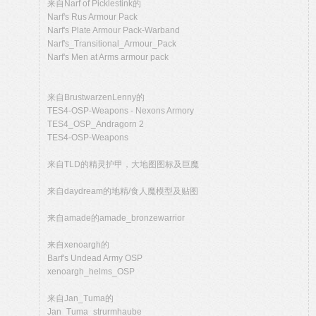
来自Narf of Picklestink的
Narf's Rus Armour Pack
Narf's Plate Armour Pack-Warband
Narf's_Transitional_Armour_Pack
Narf's Men at Arms armour pack
来自BrustwarzenLenny的
TES4-OSP-Weapons - Nexons Armory
TES4_OSP_Andragorn 2
TES4-OSP-Weapons
来自TLD的精灵护甲，大地图图标及巨魔
来自daydream的地精/食人魔模型及贴图
来自amade的amade_bronzewarrior
来自xenoargh的
Barf's Undead Army OSP
xenoargh_helms_OSP
来自Jan_Tuma的
Jan_Tuma_strurmhaube