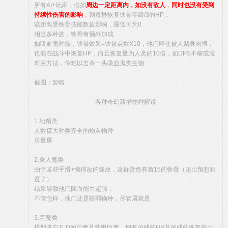
所有AI+玩家，假如
周边一定距离内，如没有敌人
，
同时也没有受到
持续性伤害的影响
，则每秒恢复铁骨等级/3的HP，
该距离受铁骨技能数值影响，最低可为0
相当多种族，铁骨有额外加成
如吸血鬼种族，铁骨效果=铁骨点数X10，他们即使被人贴身肉搏，
也能在战斗中恢复HP，而且恢复量为人类的10倍，如DPS不够或没
对应方法，你难以击杀一头吸血鬼类生物
截图：暂略
各种奇幻新增物种解说
1.地精类
人数庞大种类齐全的炮灰物种
尽量屠
2.食人魔类
由于某些手滑+懒得改的缘故，这群货色有着15的铁骨（超出预想程
度了）
结果导致他们回血能力超强，
不管怎样，他们还是较弱物种，尽管屠就是
3.巨魔类
模型来自TLD的巨魔及装甲巨魔，拥有凶残的HP及凶残的恢复能力