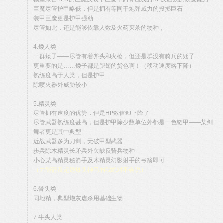
巨魔尽管护甲略低，但是拥有等同于炮弹威力的投掷巨石
装甲巨魔更是护甲强劲
尽管如此，还是能够依靠人数及火药灭杀的物种，
4.矮人类
一群矮子——尽管有着斧头和火枪，但还是群没有骑兵的矮子
更重要的是……矮子都是腿短的货色啊！（移动速度略下降）
熟练度高于人类，但是护甲....
除喷火器外威胁较小
5.精灵类
尽管拥有速度的优势，但是HP数值却下降了
尽管武器熟练度甚高，但是护甲除少数单位外都是一色链甲——某剑
舞者更是其中典型
近战武器多为刀剑，无破甲型武器
步兵除木精灵长矛兵外欠缺反骑兵物种
小心某高精灵秘箭手及木精灵幻影射手的弓箭即可
（力能箭及超远爆头神马的我绝对不会说）
6.骨头类
同地精，典型炮灰虐杀用基础生物
7.牛头人类