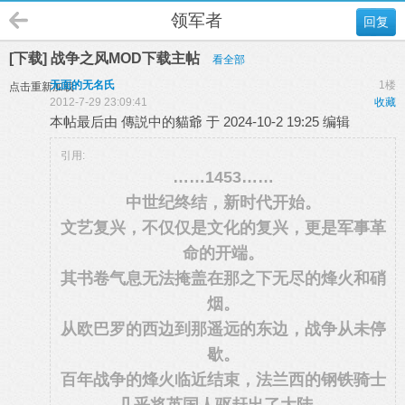
领军者
回复
[下载] 战争之风MOD下载主帖
看全部
无面的无名氏
1楼
点击重新加载
2012-7-29 23:09:41
收藏
本帖最后由 傳説中的貓爺 于 2024-10-2 19:25 编辑
引用:
……1453……
中世纪终结，新时代开始。
文艺复兴，不仅仅是文化的复兴，更是军事革
命的开端。
其书卷气息无法掩盖在那之下无尽的烽火和硝
烟。
从欧巴罗的西边到那遥远的东边，战争从未停
歇。
百年战争的烽火临近结束，法兰西的钢铁骑士