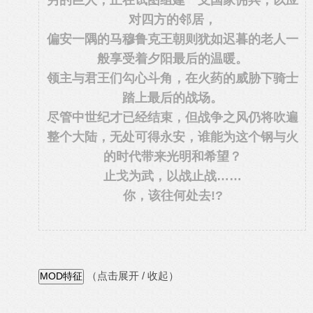
穷的巨人，正在试图组建一支国家佣兵，以应
对四方的邻居，
偏安一隅的马穆鲁克王朝则犹如迟暮的老人一
般享受着夕阳最后的温暖。
领主与君王们勾心斗角，在火药的威胁下骑士
踏上最后的战场。
尽管中世纪才已经结束，但战争之风仍将吹遍
整个大陆，无处可得永安，谁能为这个钢与火
的时代带来光明和希望？
止戈为武，以战止战……
你，该往何处去!?
（点击展开 / 收起）