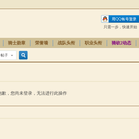
只需一步，快速开始
骑士勋章
荣誉墙
战队头衔
职业头衔
骑砍2动态
帖子
搜
索
抱歉，您尚未登录，无法进行此操作