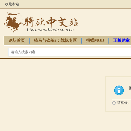
收藏本站
论坛首页
骑马与砍杀2：战帆专区
捐赠MOD
正版勋章
骑砍周边
请稍候...