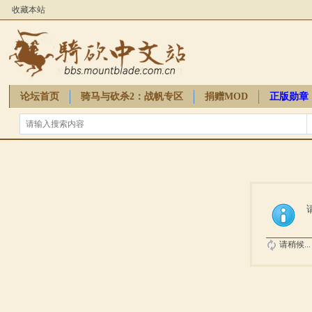
收藏本站
论坛首页
骑马与砍杀2：战帆专区
捐赠MOD
正版勋章
骑砍周边
请稍候...