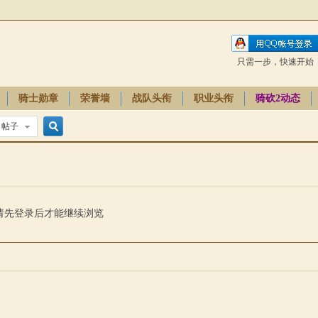
只需一步，快速开始
骑士勋章
荣誉墙
战队头衔
职业头衔
骑砍2动态
帖子
搜
索
请先登录后才能继续浏览