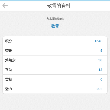
敬霄的资料
点击重新加载
敬霄
积分
1546
荣誉
5
第纳尔
38
互助
12
贡献
0
魅力
292