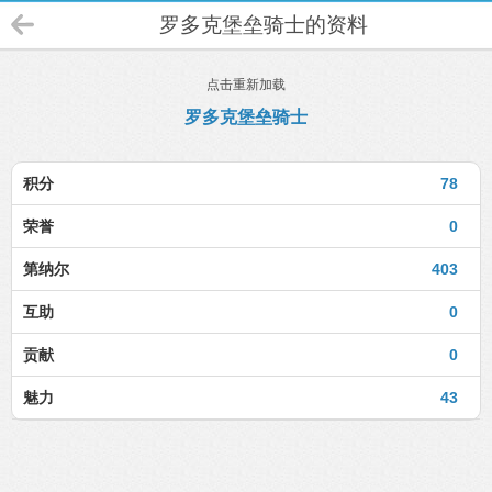
罗多克堡垒骑士的资料
点击重新加载
罗多克堡垒骑士
积分
78
荣誉
0
第纳尔
403
互助
0
贡献
0
魅力
43