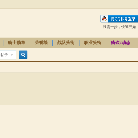
只需一步，快速开始
骑士勋章
荣誉墙
战队头衔
职业头衔
骑砍2动态
帖子
搜
索