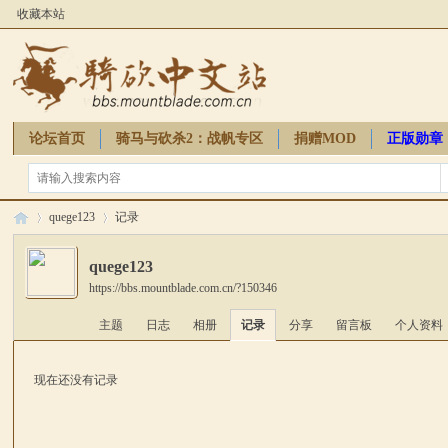
收藏本站
论坛首页
骑马与砍杀2：战帆专区
捐赠MOD
正版勋章
骑砍周边
quege123
记录
quege123
https://bbs.mountblade.com.cn/?150346
骑
›
›
主题
日志
相册
记录
分享
留言板
个人资料
现在还没有记录