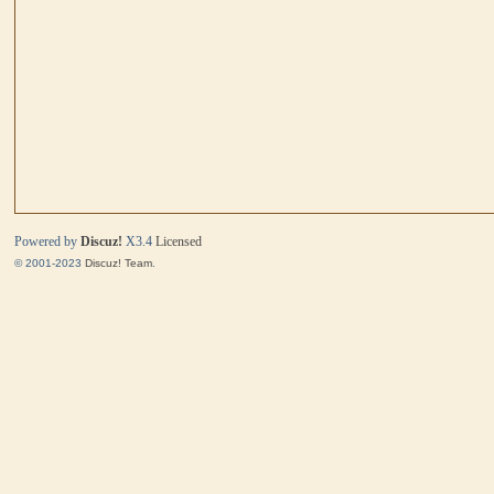
马
Powered by
Discuz!
X3.4
Licensed
© 2001-2023
Discuz! Team
.
与