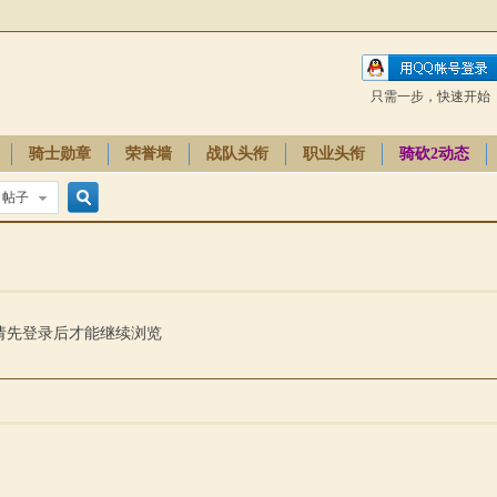
只需一步，快速开始
骑士勋章
荣誉墙
战队头衔
职业头衔
骑砍2动态
帖子
搜
索
请先登录后才能继续浏览