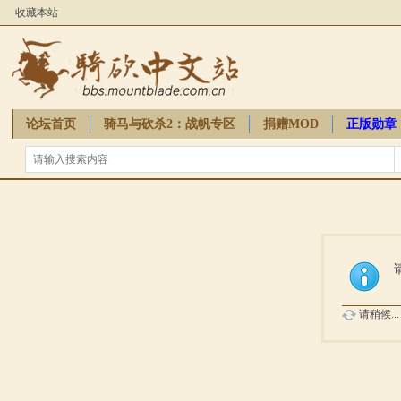
收藏本站
论坛首页
骑马与砍杀2：战帆专区
捐赠MOD
正版勋章
骑砍周边
请稍候...