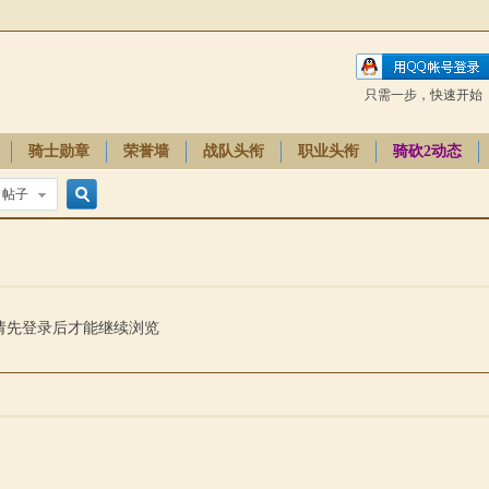
只需一步，快速开始
骑士勋章
荣誉墙
战队头衔
职业头衔
骑砍2动态
帖子
搜
索
请先登录后才能继续浏览