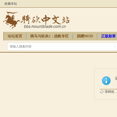
收藏本站
论坛首页
骑马与砍杀2：战帆专区
捐赠MOD
正版勋章
骑砍周边
请稍候...