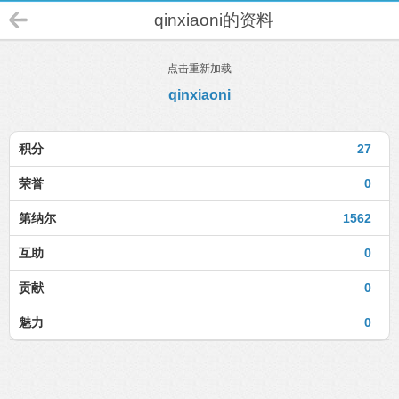
qinxiaoni的资料
点击重新加载
qinxiaoni
积分
27
荣誉
0
第纳尔
1562
互助
0
贡献
0
魅力
0