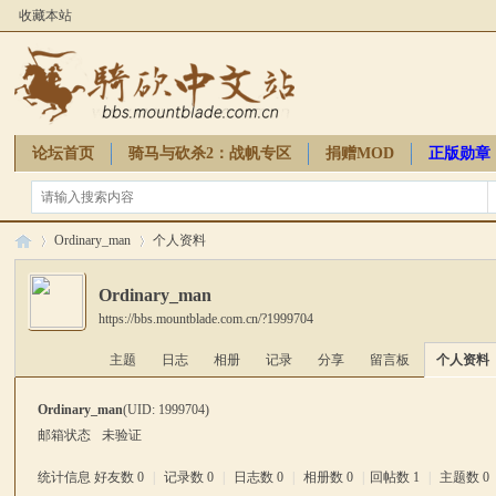
收藏本站
论坛首页
骑马与砍杀2：战帆专区
捐赠MOD
正版勋章
骑砍周边
Ordinary_man
个人资料
Ordinary_man
https://bbs.mountblade.com.cn/?1999704
骑
›
›
主题
日志
相册
记录
分享
留言板
个人资料
Ordinary_man
(UID: 1999704)
邮箱状态
未验证
统计信息
好友数 0
|
记录数 0
|
日志数 0
|
相册数 0
|
回帖数 1
|
主题数 0