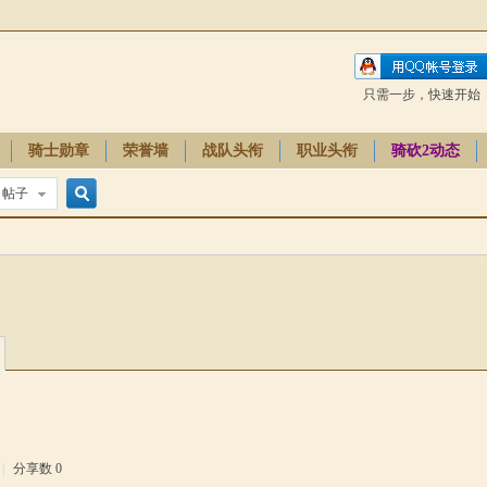
只需一步，快速开始
骑士勋章
荣誉墙
战队头衔
职业头衔
骑砍2动态
帖子
搜
索
|
分享数 0