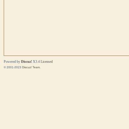
马
Powered by
Discuz!
X3.4
Licensed
© 2001-2023
Discuz! Team
.
与