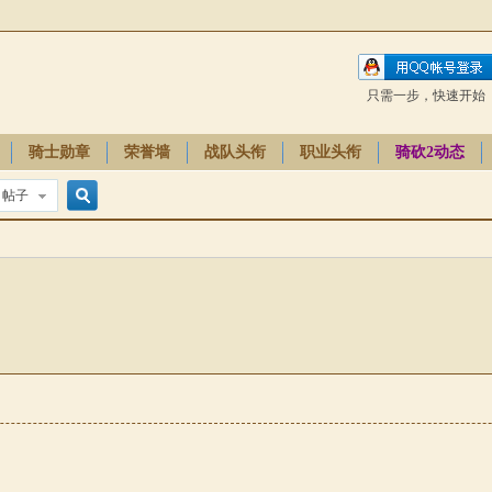
只需一步，快速开始
骑士勋章
荣誉墙
战队头衔
职业头衔
骑砍2动态
帖子
搜
索