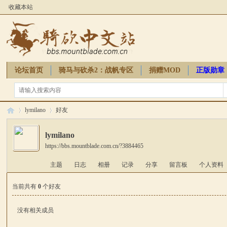
收藏本站
论坛首页
骑马与砍杀2：战帆专区
捐赠MOD
正版勋章
骑砍周边
lymilano
好友
lymilano
https://bbs.mountblade.com.cn/?3884465
骑
›
›
主题
日志
相册
记录
分享
留言板
个人资料
当前共有
0
个好友
没有相关成员