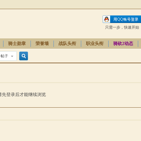
只需一步，快速开始
骑士勋章
荣誉墙
战队头衔
职业头衔
骑砍2动态
帖子
搜
索
请先登录后才能继续浏览