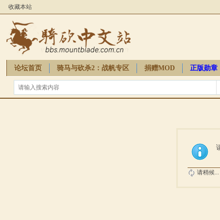
收藏本站
论坛首页
骑马与砍杀2：战帆专区
捐赠MOD
正版勋章
骑砍周边
请稍候...