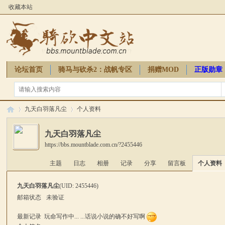
收藏本站
论坛首页
骑马与砍杀2：战帆专区
捐赠MOD
正版勋章
骑砍周边
九天白羽落凡尘
个人资料
九天白羽落凡尘
https://bbs.mountblade.com.cn/?2455446
骑
›
›
主题
日志
相册
记录
分享
留言板
个人资料
九天白羽落凡尘
(UID: 2455446)
邮箱状态
未验证
最新记录
玩命写作中... ...话说小说的确不好写啊