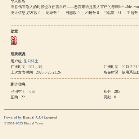
个人签名
当你伤害别人的时候也在伤害自己——恶言毒语是害人害己的毒药
http://bbs.mo
统计信息
好友数 9
|
记录数 1
|
日志数 0
|
相册数 0
|
回帖数 481
|
主题数 
马
勋章
活跃概况
用户组
见习骑士
在线时间
991 小时
注册时间
2015-2-21 
上次发表时间
2026-3-25 23:26
所在时区
使用系统
与
统计信息
已用空间
0 B
积分
285
互助
22
贡献
0
Powered by
Discuz!
X3.4
Licensed
© 2001-2023
Discuz! Team
.