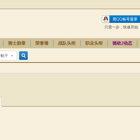
只需一步，快速开始
骑士勋章
荣誉墙
战队头衔
职业头衔
骑砍2动态
帖子
搜
索