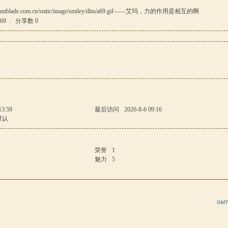
untblade.com.cn/static/image/smiley/dlm/a69.gif
——艾玛，力的作用是相互的啊
69
|
分享数 0
13:59
最后访问
2026-8-6 09:16
默认
荣誉
1
魅力
5
GMT+