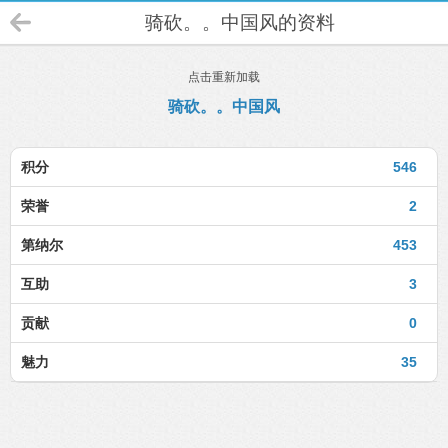
骑砍。。中国风的资料
点击重新加载
骑砍。。中国风
积分
546
荣誉
2
第纳尔
453
互助
3
贡献
0
魅力
35