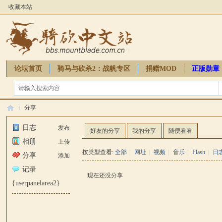
收藏本站
论坛首页
骑马与砍杀2：战帆专区
捐赠MOD
正版勋章
骑砍周边
分享
日志
发布
好友的分享
我的分享
随便看看
相册
上传
骑
›
按类型查看:
全部
|
网址
|
视频
|
音乐
|
Flash
|
日
分享
添加
记录
现在还没分享
{userpanelarea2}