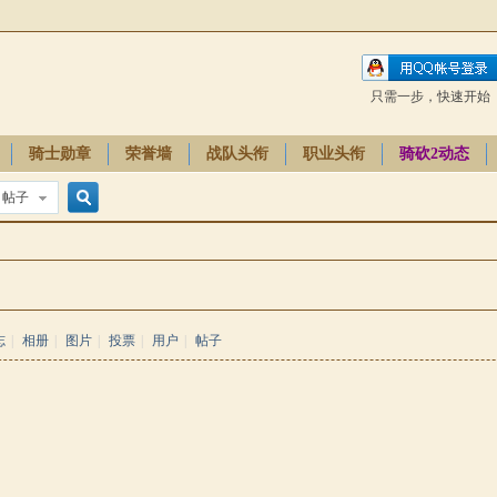
只需一步，快速开始
骑士勋章
荣誉墙
战队头衔
职业头衔
骑砍2动态
帖子
搜
索
志
|
相册
|
图片
|
投票
|
用户
|
帖子