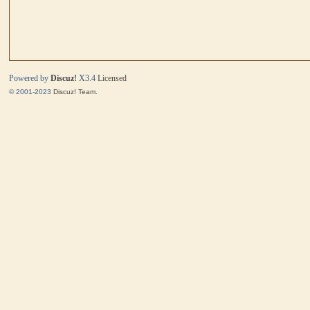
马
Powered by
Discuz!
X3.4
Licensed
© 2001-2023
Discuz! Team
.
与