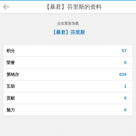
【暴君】芬里斯的资料
点击重新加载
【暴君】芬里斯
积分
57
荣誉
0
第纳尔
634
互助
1
贡献
0
魅力
0