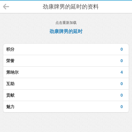
劲康牌男的延时的资料
点击重新加载
劲康牌男的延时
积分
0
荣誉
0
第纳尔
4
互助
0
贡献
0
魅力
0