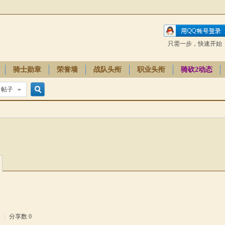
只需一步，快速开始
骑士勋章
荣誉墙
战队头衔
职业头衔
骑砍2动态
帖子
搜
索
0
|
分享数 0