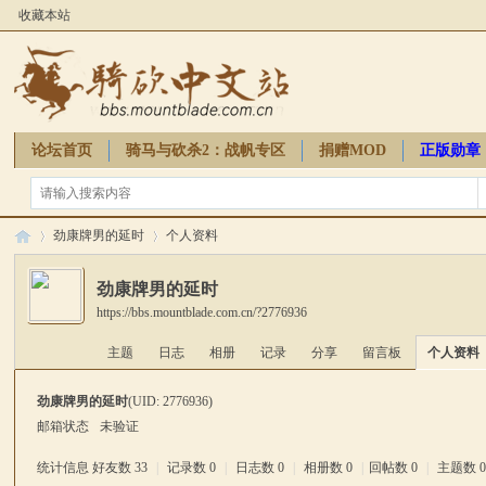
收藏本站
论坛首页
骑马与砍杀2：战帆专区
捐赠MOD
正版勋章
骑砍周边
劲康牌男的延时
个人资料
劲康牌男的延时
https://bbs.mountblade.com.cn/?2776936
骑
›
›
主题
日志
相册
记录
分享
留言板
个人资料
劲康牌男的延时
(UID: 2776936)
邮箱状态
未验证
统计信息
好友数 33
|
记录数 0
|
日志数 0
|
相册数 0
|
回帖数 0
|
主题数 