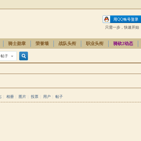
只需一步，快速开始
骑士勋章
荣誉墙
战队头衔
职业头衔
骑砍2动态
帖子
搜
索
志
|
相册
|
图片
|
投票
|
用户
|
帖子