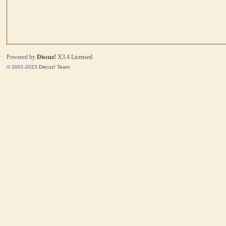
马
Powered by
Discuz!
X3.4
Licensed
© 2001-2023
Discuz! Team
.
与