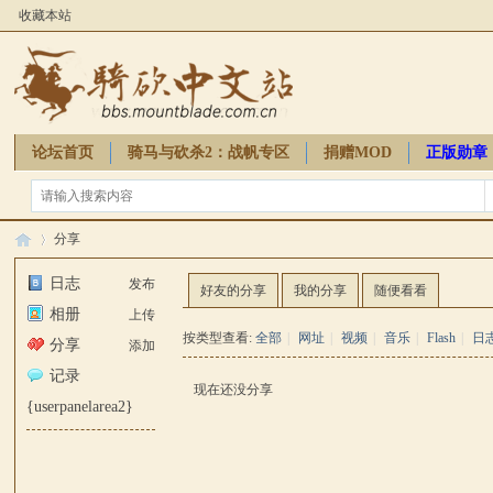
收藏本站
论坛首页
骑马与砍杀2：战帆专区
捐赠MOD
正版勋章
骑砍周边
分享
日志
发布
好友的分享
我的分享
随便看看
相册
上传
骑
›
按类型查看:
全部
|
网址
|
视频
|
音乐
|
Flash
|
日
分享
添加
记录
现在还没分享
{userpanelarea2}