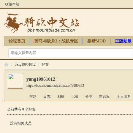
收藏本站
论坛首页
骑马与砍杀2：战帆专区
捐赠MOD
正版勋章
骑砍周边
yang19961012
好友
yang19961012
https://bbs.mountblade.com.cn/?3880933
骑
›
›
主题
日志
相册
记录
分享
留言板
个人资料
当前共有
0
个好友
没有相关成员