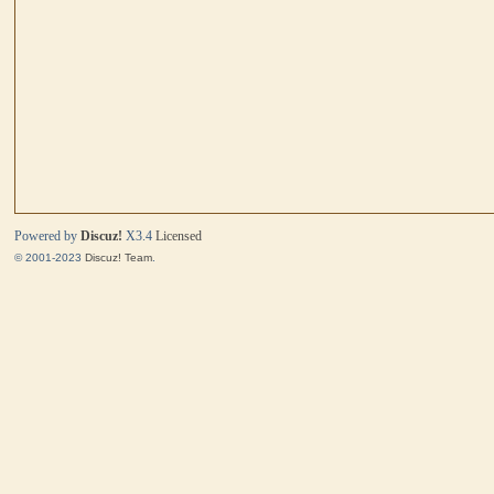
马
Powered by
Discuz!
X3.4
Licensed
© 2001-2023
Discuz! Team
.
与