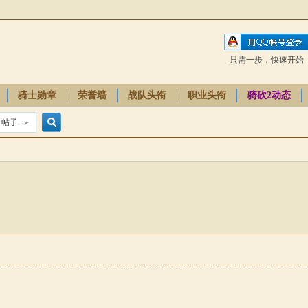
只需一步，快速开始
骑士勋章
荣誉墙
战队头衔
职业头衔
骑砍2动态
帖子
搜
索