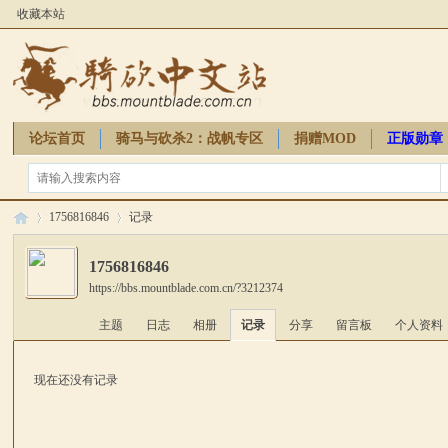
收藏本站
论坛首页
骑马与砍杀2：战帆专区
捐赠MOD
正版勋章
骑砍周边
1756816846
记录
1756816846
https://bbs.mountblade.com.cn/?3212374
骑
›
›
主题
日志
相册
记录
分享
留言板
个人资料
现在还没有记录