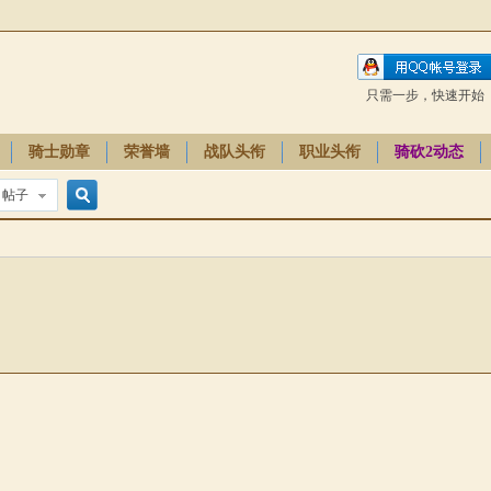
只需一步，快速开始
骑士勋章
荣誉墙
战队头衔
职业头衔
骑砍2动态
帖子
搜
索