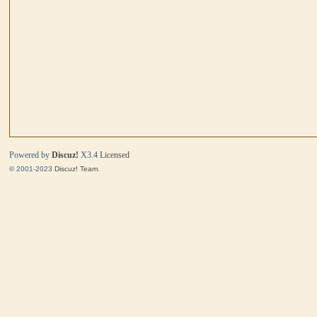
马
Powered by
Discuz!
X3.4
Licensed
© 2001-2023
Discuz! Team
.
与