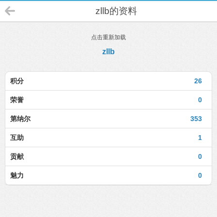
zllb的资料
点击重新加载
zllb
积分
26
荣誉
0
第纳尔
353
互助
1
贡献
0
魅力
0