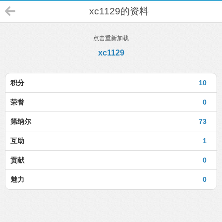
xc1129的资料
点击重新加载
xc1129
积分
10
荣誉
0
第纳尔
73
互助
1
贡献
0
魅力
0