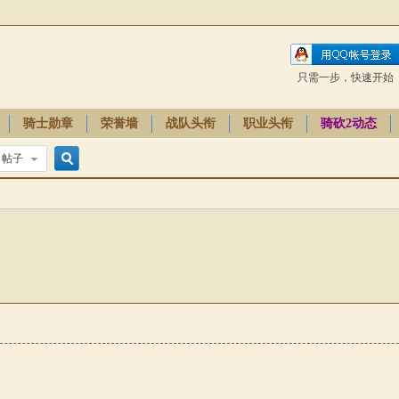
只需一步，快速开始
骑士勋章
荣誉墙
战队头衔
职业头衔
骑砍2动态
帖子
搜
索