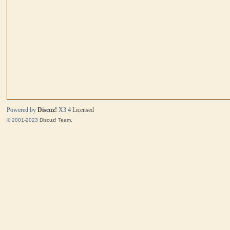
马
Powered by
Discuz!
X3.4
Licensed
© 2001-2023
Discuz! Team
.
与