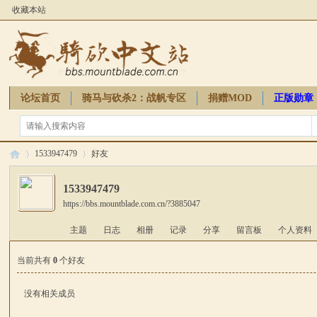
收藏本站
论坛首页
骑马与砍杀2：战帆专区
捐赠MOD
正版勋章
骑砍周边
1533947479
好友
1533947479
https://bbs.mountblade.com.cn/?3885047
骑
›
›
主题
日志
相册
记录
分享
留言板
个人资料
当前共有
0
个好友
没有相关成员