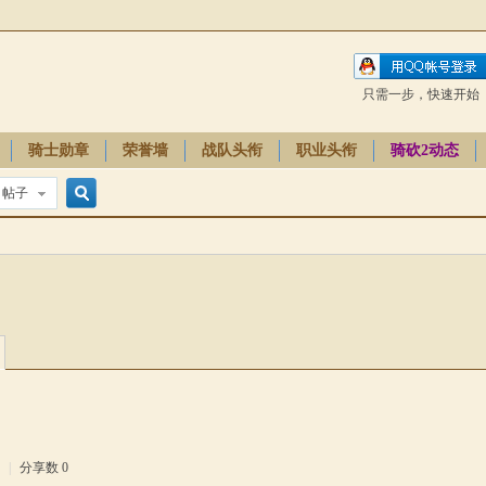
只需一步，快速开始
骑士勋章
荣誉墙
战队头衔
职业头衔
骑砍2动态
帖子
搜
索
0
|
分享数 0