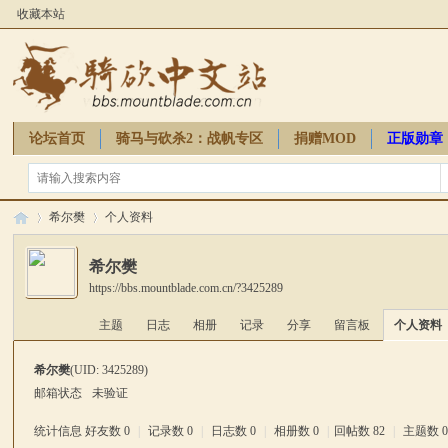
收藏本站
论坛首页
骑马与砍杀2：战帆专区
捐赠MOD
正版勋章
骑砍周边
希尔樊
个人资料
希尔樊
https://bbs.mountblade.com.cn/?3425289
骑
›
›
主题
日志
相册
记录
分享
留言板
个人资料
希尔樊
(UID: 3425289)
邮箱状态
未验证
统计信息
好友数 0
|
记录数 0
|
日志数 0
|
相册数 0
|
回帖数 82
|
主题数 