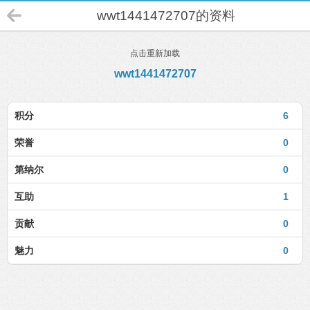
wwt1441472707的资料
点击重新加载
wwt1441472707
积分
6
荣誉
0
第纳尔
0
互助
1
贡献
0
魅力
0