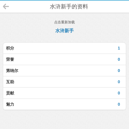
水浒新手的资料
点击重新加载
水浒新手
积分
1
荣誉
0
第纳尔
0
互助
0
贡献
0
魅力
0