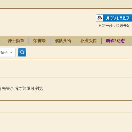
只需一步，快速开始
骑士勋章
荣誉墙
战队头衔
职业头衔
骑砍2动态
帖子
搜
索
请先登录后才能继续浏览