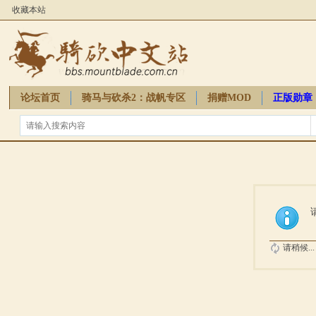
收藏本站
论坛首页
骑马与砍杀2：战帆专区
捐赠MOD
正版勋章
骑砍周边
请稍候...