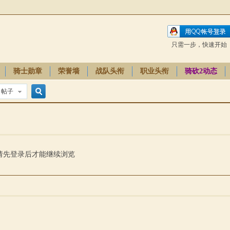
只需一步，快速开始
骑士勋章
荣誉墙
战队头衔
职业头衔
骑砍2动态
帖子
搜
索
请先登录后才能继续浏览