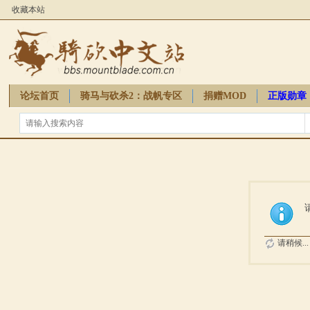
收藏本站
论坛首页
骑马与砍杀2：战帆专区
捐赠MOD
正版勋章
骑砍周边
请稍候...