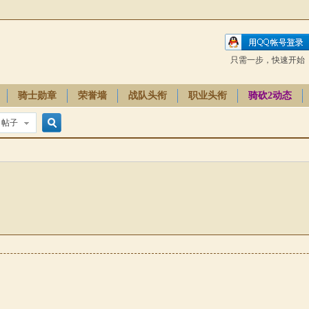
只需一步，快速开始
骑士勋章
荣誉墙
战队头衔
职业头衔
骑砍2动态
帖子
搜
索