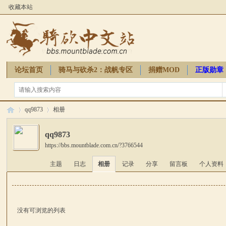
收藏本站
论坛首页
骑马与砍杀2：战帆专区
捐赠MOD
正版勋章
骑砍周边
qq9873
相册
qq9873
https://bbs.mountblade.com.cn/?3766544
骑
›
›
主题
日志
相册
记录
分享
留言板
个人资料
没有可浏览的列表