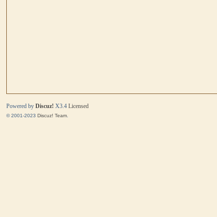
马
Powered by
Discuz!
X3.4
Licensed
© 2001-2023
Discuz! Team
.
与