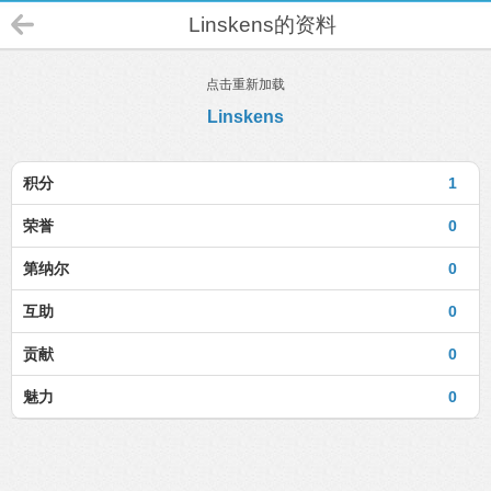
Linskens的资料
点击重新加载
Linskens
积分
1
荣誉
0
第纳尔
0
互助
0
贡献
0
魅力
0