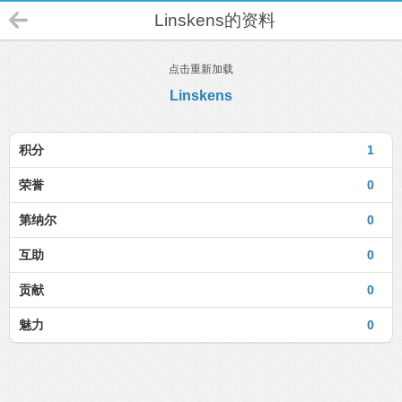
Linskens的资料
点击重新加载
Linskens
积分
1
荣誉
0
第纳尔
0
互助
0
贡献
0
魅力
0