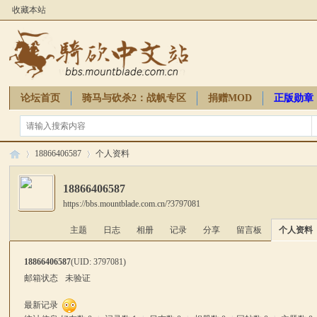
收藏本站
论坛首页
骑马与砍杀2：战帆专区
捐赠MOD
正版勋章
骑砍周边
18866406587
个人资料
18866406587
https://bbs.mountblade.com.cn/?3797081
骑
›
›
主题
日志
相册
记录
分享
留言板
个人资料
18866406587
(UID: 3797081)
邮箱状态
未验证
最新记录