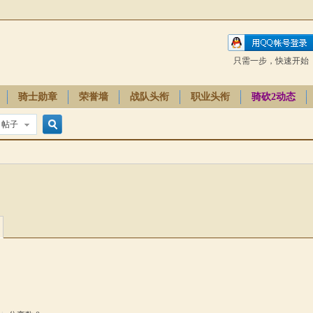
只需一步，快速开始
骑士勋章
荣誉墙
战队头衔
职业头衔
骑砍2动态
帖子
搜
索